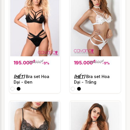
đ
đ
đ
đ
215.000
215.000
195.000
195.000
-9%
-9%
[HẾT]
Bra set Hoa
[HẾT]
Bra set Hoa
Dại - Đen
Dại - Trắng