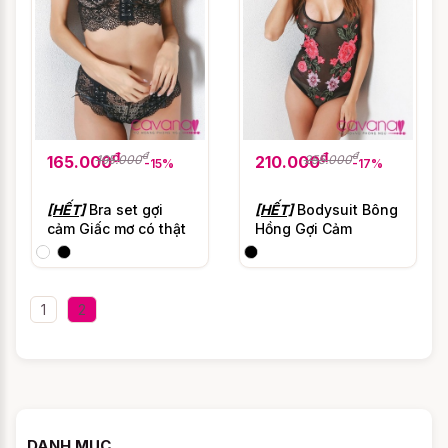
đ
đ
đ
đ
195.000
255.000
165.000
210.000
-15%
-17%
[HẾT]
Bra set gợi
[HẾT]
Bodysuit Bông
cảm Giấc mơ có thật
Hồng Gợi Cảm
1
2
DANH MỤC