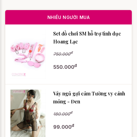
NHIỀU NGƯỜI MUA
Set đồ chơi SM hỗ trợ tình dục
Hoang Lạc
đ
750.000
đ
550.000
Váy ngủ gợi cảm Tường vy cánh
mỏng - Đen
đ
180.000
đ
99.000