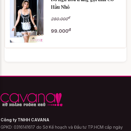
Hầu Nhỏ
đ
280.000
đ
99.000
Công ty TNHH CAVANA
GPKD: 0316141617 do Sở Kế hoạch và Đầu tư TP.HCM cấp ngày