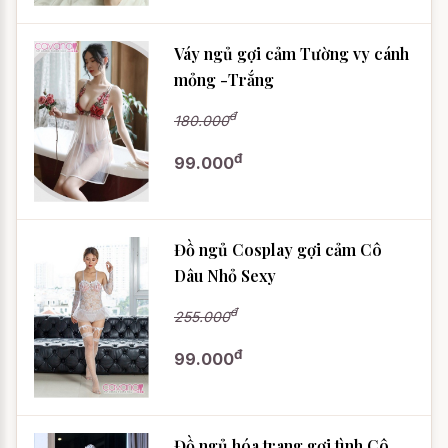
Váy ngủ gợi cảm Tường vy cánh
mỏng -Trắng
đ
180.000
đ
99.000
Đồ ngủ Cosplay gợi cảm Cô
Dâu Nhỏ Sexy
đ
255.000
đ
99.000
Đồ ngủ hóa trang gợi tình Cô