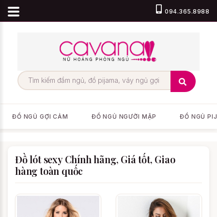
094.365.8988
ĐỒ NGỦ GỢI CẢM
ĐỒ NGỦ NGƯỜI MẬP
ĐỒ NGỦ PI
Đồ lót sexy Chính hãng, Giá tốt, Giao
hàng toàn quốc