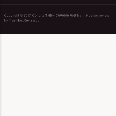
Copyright © 2017.
Công ty TNHH CAVANA Việt Nam
. Hosting review
by
TrustHostReview.com
.