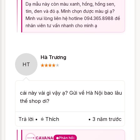
Tình - Tím
, ... Hoặc bạn có thể copy mã
Dạ mẫu này còn màu xanh, hồng, hồng sen,
sản phẩm và dán vào ô tìm kiếm trên trang
tím, đen và đỏ ạ. Mình chọn được màu gì ạ?
web, bạn có thể tìm thêm các màu sắc
Mình vui lòng liên hệ hotline 094.365.8988 để
khác có cùng kiểu dáng với Set đồ ngủ
nhân viên tư vấn nhanh cho mình ạ
quyến rũ Candy Gợi Tình - Trắng. Nếu
không thể tìm thấy màu sắc ưng ý, chúng
tôi xin lỗi bạn vì chúng tôi chưa có sản
Hà Trương
phẩm có màu sắc tương tự với mong muốn
HT
của bạn. Bạn đừng buồn và hãy thử lại với
những màu sắc khác nhé.
Cách chọn size Set đồ ngủ
cái này vải gì vậy ạ? Gửi về Hà Nội bao lâu
quyến rũ Candy Gợi Tình -
thế shop ơi?
Trắng
Trả lời
•
Thích
•
3 năm trước
Làm thế nào để chọn Áo choàng kèm váy
ngủ như Set đồ ngủ quyến rũ Candy Gợi
CAVANA
Phản hồi