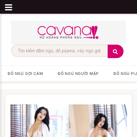
ĐỒ NGỦ GỢI CẢM
ĐỒ NGỦ NGƯỜI MẬP
ĐỒ NGỦ PI