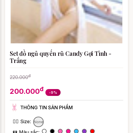
Set đồ ngủ quyến rũ Candy Gợi Tình -
Trắng
đ
220.000
đ
200.000
-9%
THÔNG TIN SẢN PHẨM
👯‍♀️ Size:
None
👭 Màu sắc: