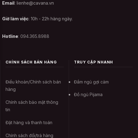
cho bạn.
Email
:
lienhe@cavana.vn
Không nên sử dụng chất tẩy rửa
Giờ làm việc
: 10h - 22h hàng ngày.
mạnh
Hotline
: 094.365.8988
Với những sản phẩm như Set đồ ngủ
quyến rũ Candy Gợi Tình - Trắng, là trang
phục mặc lên người bạn không nên dùng
CHÍNH SÁCH BÁN HÀNG
TRUY CẬP NHANH
các hóa chất như thuốc tẩy để làm sạch
bạn chỉ cần giặt nhẹ nhàng bằng bột giặt
mà thôi. Nếu bạn dung chất tẩy rửa sẽ dễ
Điều khoản/Chính sách bán
Đầm ngủ gợi cảm
hàng
gây kích ứng da và không tốt cho chiếc
Đồ ngủ Pijama
trang phục của mình. Để làm sạch bạn chỉ
Chính sách bảo mật thông
cần ngâm khoảng 10 phút như vậy các
tin
chất bạn đã thoát ra rồi.
Đặt hàng và thanh toán
Không phơi dưới ánh nắng trực tiếp
Chính sách đổi/trả hàng