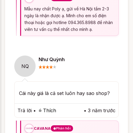
Tình - Trắng vừa với cơ thể của bạn, để
Mẫu nay chất Poly ạ, gửi về Hà Nội tầm 2-3
bạn hài lòng khi nhận được sản phẩm chắc
ngày là nhận được ạ. Mình cho em số điện
chắn là điều bạn quan tâm đúng không?
thoại hoặc gọi hotline 094.365.8988 để nhân
CAVANA sẽ giúp bạn dễ dàng lựa chọn
viên tư vấn cụ thể nhất cho mình ạ.
bằng một vài phương pháp phổ biến nhé.
Cách 1: xác định size phù hợp theo
cân nặng và chiều cao
Như Quỳnh
NQ
Phương pháp xác định size người mặc dựa
trên cân nặng và chiều cao là phương
pháp phổ biến nhất đối với sản phẩm Áo
Cái này giá là cả set luôn hay sao shop?
choàng kèm váy ngủ như Set đồ ngủ
quyến rũ Candy Gợi Tình - Trắng. Phương
Trả lời
•
Thích
•
3 năm trước
pháp này không cho ra một kết quả tuyệt
đối chính xác, tuy nhiên vì đặc thù sản
CAVANA
Phản hồi
phẩm đồ ngủ là cần thoải mái, thoáng mát