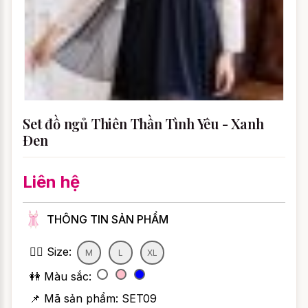
Set đồ ngủ Thiên Thần Tình Yêu - Xanh
Đen
Liên hệ
THÔNG TIN SẢN PHẨM
👯‍♀️ Size:
M
L
XL
👭 Màu sắc:
📌 Mã sản phẩm:
SET09