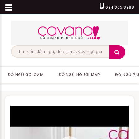
094.365.8988
ĐỒ NGỦ GỢI CẢM
ĐỒ NGỦ NGƯỜI MẬP
ĐỒ NGỦ PI