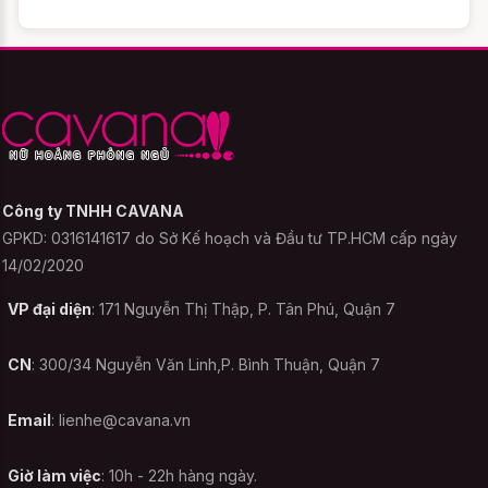
nhất.
Ngoài ra, CAVANA.VN cũng có một số lưu
ý nhỏ cho bạn nữa là tùy theo sản phẩm
sẽ có một vài sự khác biệt về size. Về điều
Công ty TNHH CAVANA
này nhân viên sẽ tư vấn kỹ hơn cho bạn
GPKD: 0316141617 do Sở Kế hoạch và Đầu tư TP.HCM cấp ngày
nếu có sự khác biệt.
14/02/2020
Cách 2: chọn size Áo choàng kèm
VP đại diện
: 171 Nguyễn Thị Thập, P. Tân Phú, Quận 7
váy ngủ dựa trên số đo 3 vòng
CN
: 300/34 Nguyễn Văn Linh,P. Bình Thuận, Quận 7
Cách chọn size này sẽ giúp bạn có một
sản phẩm như ý hơn và phù hợp tuyệt đối
Email
:
lienhe@cavana.vn
với cơ thể của mình hơn. Tuy nhiên đại đa
số các sản phẩm được may theo form
Giờ làm việc
: 10h - 22h hàng ngày.