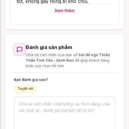
tốt, không gây nóng bí khó chịu.
Xem thêm
Đánh giá sản phẩm
Chia sẻ cảm nhận của bạn về
Set đồ ngủ Thiên
Thần Tình Yêu - Xanh Đen
để giúp khách hàng
khác lựa chọn tốt hơn
Bạn đánh giá sao?
Tuyệt vời
Set đồ ngủ Thiên Thần Tình Yêu - Xanh
Đen
bao gồm một chiếc
váy ngủ
2 dây xinh
xắn được viền ren trắng đối lập cực kì bắt