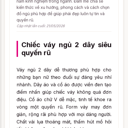
năm kinh nghiệm trong ngành. Đam mê chia sẻ
kiến thức về xu hướng, phong cách và cách chọn
đồ ngủ phù hợp để giúp phái đẹp luôn tự tin và
quyến rũ.
Cập nhật lần cuối: 21/05/2026
Chiếc váy ngủ 2 dây siêu
quyến rũ
Váy ngủ 2 dây dễ thương phù hợp cho
những bạn nữ theo đuổi sự đáng yêu nhí
nhảnh. Dây áo và cổ áo được viền đen tạo
điểm nhấn giúp chiếc váy không quá đơn
điệu. Cổ áo chữ V dễ mặc, tinh tế khoe ra
vòng một quyến rũ. Form váy may đơn
giản, rộng rãi phù hợp với mọi dáng người.
Chất vải lụa thoáng mát, thấm hút mồ hôi