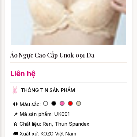
Áo Ngực Cao Cấp Unok 091 Da
Liên hệ
THÔNG TIN SẢN PHẨM
👭 Màu sắc:
📌 Mã sản phẩm:
UK091
👗 Chất liệu: Ren, Thun Spandex
🚚 Xuất xứ: KOZO Việt Nam