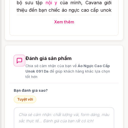
bộ sưu tập
nội y
của mình, Cavana giới
thiệu đến bạn chiếc áo ngực cao cấp unok
091 da chắc chắn sẽ làm bạn hài lòng.
Xem thêm
Chiếc áo ngực cao cấp unok 091 màu da
chính hãng với chất liệu cao cấp, đường
nét tinh tế ngoài việc tôn lên vòng một
căng tròn của phái đẹp, tôn vinh đường
Đánh giá sản phẩm
cong của phụ nữ thì chiếc áo ngực còn làm
chậm quá trình lão hóa và giúp dáng đi tự
Chia sẻ cảm nhận của bạn về
Áo Ngực Cao Cấp
Unok 091 Da
để giúp khách hàng khác lựa chọn
nhiên cho cặp núi đôi.
tốt hơn
Bạn đánh giá sao?
Tuyệt vời