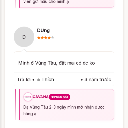
viên gửi mẫu cho mình ạ
Ngâm đồ lót với xà phòng giặt không
quá 30 phút với chất tẩy rửa nhẹ.
Giặt sạch sẽ vùng đệm ở áo ngực hay
DŨng
đệm mong ở quần lót 1 cách cẩn
D
thận, chú ý giặc sạch các khu vực
tiếp xúc với vùng da nhiều mồ hôi.
Xả sạch lại tất cả những chất tẩy rửa.
Mang đồ lót lên phơi trên dây phơi nơi
Mình ở Vũng Tàu, đặt mai có dc ko
khô thoáng, tránh tiếp xúc trực tiếp
với ánh nắng mặt trời.
Trả lời
•
Thích
•
3 năm trước
Có những màu nào để
CAVANA
Phản hồi
chọn ?
Dạ Vũng Tàu 2-3 ngày mình mới nhận được
hàng ạ
Ngoài
Áo Ngực Cao Cấp Unok 091 Da
, bạn
còn có thể lựa chọn những màu sắc khác