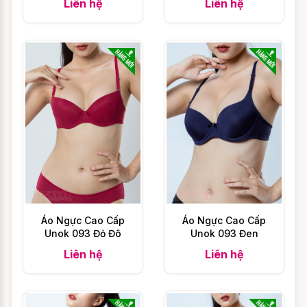
Liên hệ
Liên hệ
thoáng mát để có giấc ngủ sâu nên phương
pháp đơn giản này lại tỏ ra cực kỳ tiện
dụng và phù hợp với đại đa số khách hàng.
Dưới đây là bảng chọn size áo ngủ theo 2
chỉ số là cân nặng và chiều cao của
cavana, bạn có thể tham khảo để lựa chọn
cho mình những chiếc váy ngủ phù hợp
nhất.
Áo Ngực Cao Cấp
Áo Ngực Cao Cấp
Ngoài ra, CAVANA.VN cũng có một số lưu
Unok 093 Đỏ Đô
Unok 093 Đen
ý nhỏ cho bạn nữa là tùy theo sản phẩm
Liên hệ
Liên hệ
sẽ có một vài sự khác biệt về size. Về điều
này nhân viên sẽ tư vấn kỹ hơn cho bạn
nếu có sự khác biệt.