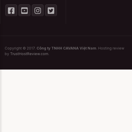
nhăn cũng như không bị ảnh hưởng nhiều
khi cọ sát với những trang phục khác.
Phần lớn các sản phẩm đồ ngủ gợi
cảm không nên giặt bằng máy giặt
Copyright © 2017.
Công ty TNHH CAVANA Việt Nam
. Hosting review
Để bảo quản sản phẩm Áo Ngực Cao Cấp
by
TrustHostReview.com
.
Unok 091 Da được bền màu, bạn không
nên giặt nó với máy giặt. Thông thường
những sản phẩm này thường mỏng, bằng
chất liệu cotton, thun hoặc thun lưới với
mục đích thoáng mát, khiêu gợi. Chính vì
vậy, giặt tay với nước ấm chẳng những giúp
cho sản phẩm bền màu mà còn tránh
được những sai sót không đáng có, giữ
dáng sản phẩm và bền nhất cho bạn.