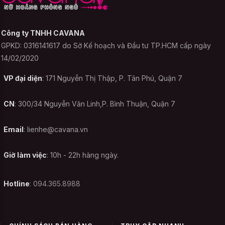
Công ty TNHH CAVANA
Tùy vào từng loại chất liệu co giãn khác
GPKD: 0316141617 do Sở Kế hoạch và Đầu tư TP.HCM cấp ngày
nhau mà thông số có thể lệch từ 2cm -
14/02/2020
4cm. Nhân viên sẽ gọi điện và giúp bạn tư
VP đại diện
: 171 Nguyễn Thị Thập, P. Tân Phú, Quận 7
vấn size sau khi bạn đặt hàng. Vì vậy, bạn
có thể được nhân viên tư vấn và hỗ trợ lựa
CN
: 300/34 Nguyễn Văn Linh,P. Bình Thuận, Quận 7
chọn size sau khi đặt hàng. Bạn cứ yên
tâm nhé !
Email
:
lienhe@cavana.vn
Bảo quản Áo Ngực Cao
Giờ làm việc
: 10h - 22h hàng ngày.
Cấp Unok 091 Da như thế
nào ?
Hotline
: 094.365.8988
Những bộ đồ ngủ, đồ cosplay, Áo ngực nữ
như Áo Ngực Cao Cấp Unok 091 Da sau