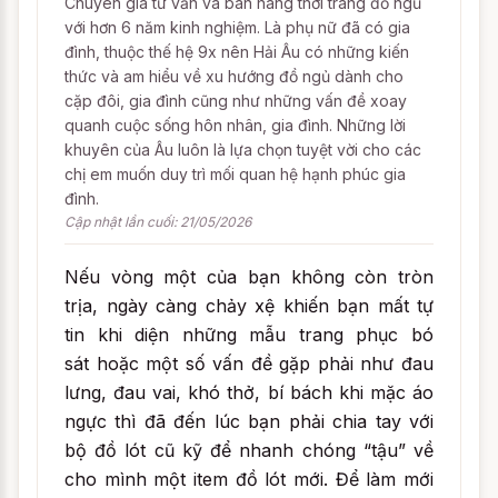
Chuyên gia tư vấn và bán hàng thời trang đồ ngủ
với hơn 6 năm kinh nghiệm. Là phụ nữ đã có gia
đình, thuộc thế hệ 9x nên Hải Âu có những kiến
thức và am hiểu về xu hướng đồ ngủ dành cho
cặp đôi, gia đình cũng như những vấn đề xoay
quanh cuộc sống hôn nhân, gia đình. Những lời
khuyên của Âu luôn là lựa chọn tuyệt vời cho các
chị em muốn duy trì mối quan hệ hạnh phúc gia
đình.
Cập nhật lần cuối: 21/05/2026
Nếu vòng một của bạn không còn tròn
trịa, ngày càng chảy xệ khiến bạn mất tự
tin khi diện những mẫu trang phục bó
sát hoặc một số vấn đề gặp phải như đau
lưng, đau vai, khó thở, bí bách khi mặc áo
ngực thì đã đến lúc bạn phải chia tay với
bộ đồ lót cũ kỹ để nhanh chóng “tậu” về
cho mình một item đồ lót mới. Để làm mới