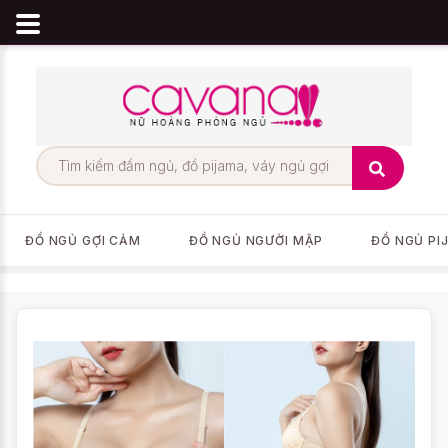
ĐỒ NGỦ GỢI CẢM
ĐỒ NGỦ NGƯỜI MẬP
ĐỒ NGỦ PI