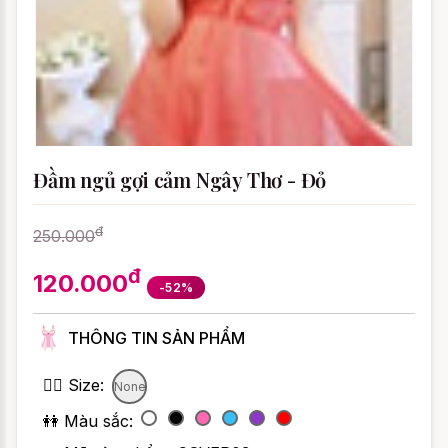
Đầm ngủ gợi cảm Ngây Thơ - Đỏ
đ
250.000
đ
120.000
-52%
THÔNG TIN SẢN PHẨM
👯‍♀️ Size:
None
👭 Màu sắc: