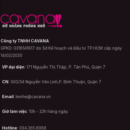
Bảo quản Đầm ngủ gợi
cảm Ngây Thơ - Đỏ như
thế nào ?
Những bộ đồ ngủ, đồ cosplay, Đầm ngủ
Công ty TNHH CAVANA
phòng the siêu mỏng như Đầm ngủ gợi
GPKD: 0316141617 do Sở Kế hoạch và Đầu tư TP.HCM cấp ngày
14/02/2020
cảm Ngây Thơ - Đỏ sau khi mặc cần tránh
cho vào sọt quần áo bẩn hoặc tránh cho
VP đại diện
: 171 Nguyễn Thị Thập, P. Tân Phú, Quận 7
thẳng vào lồng giặt trong thời gian đợi giặt.
Điều này vô tình tạo ra môi trường thuận
CN
: 300/34 Nguyễn Văn Linh,P. Bình Thuận, Quận 7
lợi cho vi khẩu và nấm mốc phát triển, hình
thành nên vết thâm kim trên áo. Tốt nhất
Email
:
lienhe@cavana.vn
bạn nên đặt những bộ đồ ngủ ra một
không gian riêng khô, thoáng. Sự kết hợp
Giờ làm việc
: 10h - 22h hàng ngày.
cùng những chất liệu khác có thể cho ra
nhiều loại vải pha trộn có tính chất khác
Hotline
: 094.365.8988