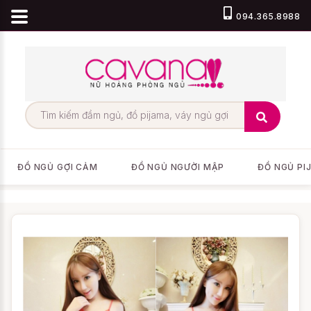
094.365.8988
ĐỒ NGỦ GỢI CẢM
ĐỒ NGỦ NGƯỜI MẬP
ĐỒ NGỦ PI