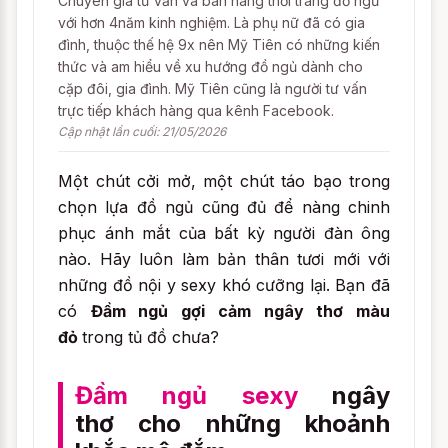
Chuyên gia tư vấn và bán hàng thời trang đồ ngủ
với hơn 4năm kinh nghiệm. Là phụ nữ đã có gia
đình, thuộc thế hệ 9x nên Mỹ Tiên có những kiến
thức và am hiểu về xu hướng đồ ngủ dành cho
cặp đôi, gia đình. Mỹ Tiên cũng là người tư vấn
trực tiếp khách hàng qua kênh Facebook.
Cập nhật lần cuối: 21/05/2026
Một chút cởi mở, một chút táo bạo trong
chọn lựa đồ ngủ cũng đủ để nàng chinh
phục ánh mắt của bất kỳ người đàn ông
nào. Hãy luôn làm bản thân tươi mới với
những đồ nội y sexy khó cưỡng lại. Bạn đã
có
Đầm ngủ gợi cảm ngây thơ màu
đỏ
trong tủ đồ chưa?
Đầm ngủ sexy
ngây
thơ cho những khoảnh