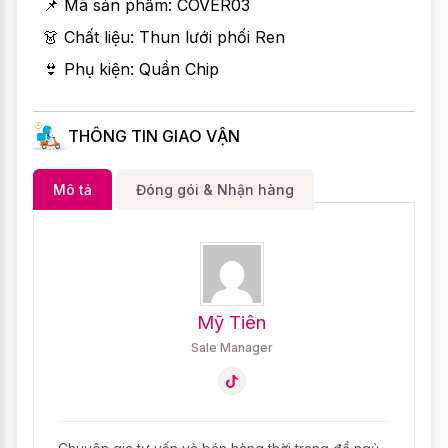
📌 Mã sản phẩm:
COVER03
👗 Chất liệu: Thun lưới phối Ren
👙 Phụ kiện: Quần Chip
THÔNG TIN GIAO VẬN
Mô tả
Đóng gói & Nhận hàng
Mỹ Tiên
Sale Manager