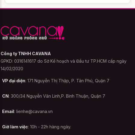
Cách 2: chọn size Đầm ngủ phòng
the siêu mỏng dựa trên số đo 3
vòng
Cách chọn size này sẽ giúp bạn có một
sản phẩm như ý hơn và phù hợp tuyệt đối
với cơ thể của mình hơn. Tuy nhiên đại đa
Công ty TNHH CAVANA
số các sản phẩm được may theo form
GPKD: 0316141617 do Sở Kế hoạch và Đầu tư TP.HCM cấp ngày
chuẩn, nên chắc chắn có sự sai khác so
14/02/2020
với số đo cơ thể của bạn và
không thể
VP đại diện
: 171 Nguyễn Thị Thập, P. Tân Phú, Quận 7
hoàn hảo từng chút một
. Do đó, bạn nên
tham khảo để tránh trường hợp không như
CN
: 300/34 Nguyễn Văn Linh,P. Bình Thuận, Quận 7
ý..
Email
:
lienhe@cavana.vn
Dưới đây là bảng tổng hợp giúp bạn lựa
chọn size theo số đo ba vòng của mình mà
Giờ làm việc
: 10h - 22h hàng ngày.
bạn có thể tham khảo: