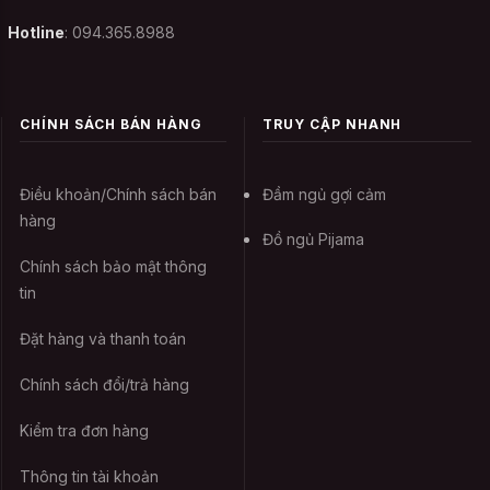
Hotline
: 094.365.8988
Tùy vào từng loại chất liệu co giãn khác
nhau mà thông số có thể lệch từ 2cm -
CHÍNH SÁCH BÁN HÀNG
TRUY CẬP NHANH
4cm. Nhân viên sẽ gọi điện và giúp bạn tư
vấn size sau khi bạn đặt hàng. Vì vậy, bạn
Điều khoản/Chính sách bán
Đầm ngủ gợi cảm
có thể được nhân viên tư vấn và hỗ trợ lựa
hàng
chọn size sau khi đặt hàng. Bạn cứ yên
Đồ ngủ Pijama
tâm nhé !
Chính sách bảo mật thông
tin
Bảo quản Đầm ngủ siêu
Đặt hàng và thanh toán
mòng Nụ Thường Xuân -
Trắng như thế nào ?
Chính sách đổi/trả hàng
Kiểm tra đơn hàng
Những bộ đồ ngủ, đồ cosplay, Đầm ngủ
Thông tin tài khoản
phòng the siêu mỏng như Đầm ngủ siêu