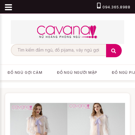
094.365.8988
ĐỒ NGỦ GỢI CẢM
ĐỒ NGỦ NGƯỜI MẬP
ĐỒ NGỦ PI