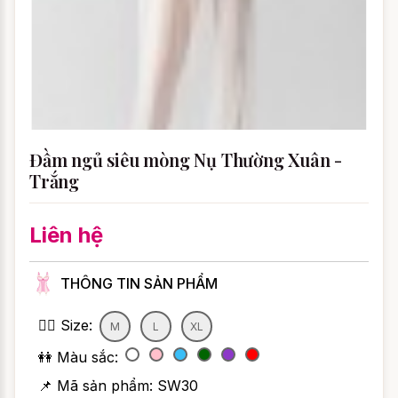
Đầm ngủ siêu mòng Nụ Thường Xuân -
Trắng
Liên hệ
THÔNG TIN SẢN PHẨM
👯‍♀️ Size:
M
L
XL
👭 Màu sắc:
📌 Mã sản phẩm:
SW30