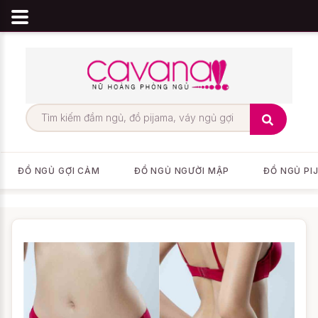
ĐỒ NGỦ GỢI CẢM
ĐỒ NGỦ NGƯỜI MẬP
ĐỒ NGỦ PI