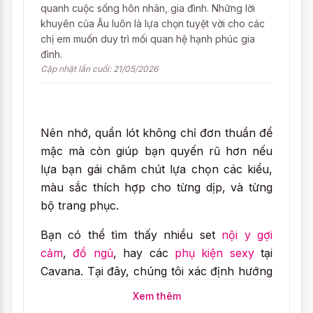
quanh cuộc sống hôn nhân, gia đình. Những lời
khuyên của Âu luôn là lựa chọn tuyệt vời cho các
chị em muốn duy trì mối quan hệ hạnh phúc gia
đình.
Cập nhật lần cuối: 21/05/2026
Nên nhớ, quần lót không chỉ đơn thuần để
mặc mà còn giúp bạn quyến rũ hơn nếu
lựa bạn gái chăm chút lựa chọn các kiểu,
màu sắc thích hợp cho từng dịp, và từng
bộ trang phục.
Bạn có thể tìm thấy nhiều set
nội y gợi
cảm
,
đồ ngủ
, hay các
phụ kiện sexy
tại
Cavana. Tại đây, chúng tôi xác định hướng
đến nhiều mẫu mã đa dạng mà luôn nghiên
Xem thêm
cứu lựa chọn những sản phẩm phù hợp với