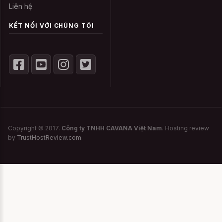
sai sót không đáng có, giữ dáng sản phẩm
Liên hệ
và bền nhất cho bạn.
KẾT NỐI VỚI CHÚNG TÔI
Không nên sử dụng chất tẩy rửa
mạnh
Với những sản phẩm như Lốc 5 quần lót nữ
KOZO300, là trang phục mặc lên người bạn
không nên dùng các hóa chất như thuốc
tẩy để làm sạch bạn chỉ cần giặt nhẹ
Copyright © 2017.
Công ty TNHH CAVANA Việt Nam
. Hosting review
nhàng bằng bột giặt mà thôi. Nếu bạn dung
by
TrustHostReview.com
.
chất tẩy rửa sẽ dễ gây kích ứng da và
không tốt cho chiếc trang phục của mình.
Để làm sạch bạn chỉ cần ngâm khoảng 10
phút như vậy các chất bạn đã thoát ra rồi.
Không phơi dưới ánh nắng trực tiếp