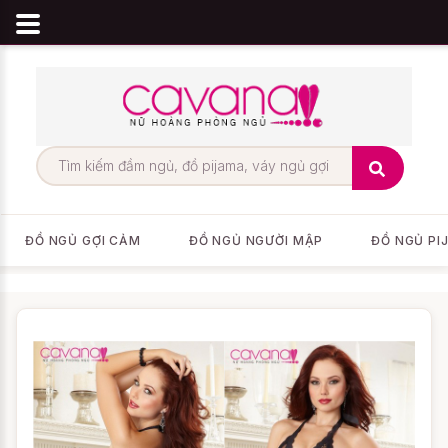
ĐỒ NGỦ GỢI CẢM
ĐỒ NGỦ NGƯỜI MẬP
ĐỒ NGỦ PI