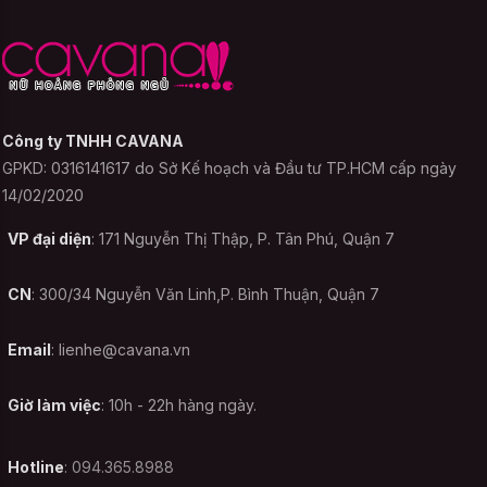
chất khác nhau. Điều này không những
làm phong phú thêm chủng loại vải mà còn
góp phần giảm giá thành của những mẫu
lụa tơ tằm đắt đỏ. Đối với những loại vải
này, bạn có thể giặt bằng máy nhưng để
Công ty TNHH CAVANA
cẩn thận cần cho vào túi giặt và sử dụng
GPKD: 0316141617 do Sở Kế hoạch và Đầu tư TP.HCM cấp ngày
chế độ giặt nhẹ. Với cách làm này, đồ ngủ
14/02/2020
bằng lụa sẽ giảm được nếp nhăn cũng như
VP đại diện
: 171 Nguyễn Thị Thập, P. Tân Phú, Quận 7
không bị ảnh hưởng nhiều khi cọ sát với
những trang phục khác.
CN
: 300/34 Nguyễn Văn Linh,P. Bình Thuận, Quận 7
Phần lớn các sản phẩm đồ ngủ gợi
Email
:
lienhe@cavana.vn
cảm không nên giặt bằng máy giặt
Giờ làm việc
: 10h - 22h hàng ngày.
Để bảo quản sản phẩm Bodysuit Tình Si -
Đen được bền màu, bạn không nên giặt nó
Hotline
: 094.365.8988
với máy giặt. Thông thường những sản