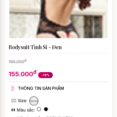
Bodysuit Tình Si - Đen
đ
185.000
đ
155.000
-16%
THÔNG TIN SẢN PHẨM
👯‍♀️ Size:
None
👭 Màu sắc: