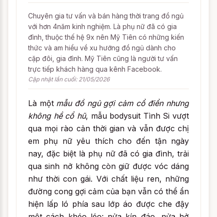
Chuyên gia tư vấn và bán hàng thời trang đồ ngủ
với hơn 4năm kinh nghiệm. Là phụ nữ đã có gia
đình, thuộc thế hệ 9x nên Mỹ Tiên có những kiến
thức và am hiểu về xu hướng đồ ngủ dành cho
cặp đôi, gia đình. Mỹ Tiên cũng là người tư vấn
trực tiếp khách hàng qua kênh Facebook.
Cập nhật lần cuối: 21/05/2026
Là một
mẫu đồ ngủ gợi cảm cổ điển nhưng
không hề cổ hũ
, mẫu bodysuit Tình Si vượt
qua mọi rào cản thời gian và vẫn được chị
em phụ nữ yêu thích cho đến tận ngày
nay, đặc biệt là phụ nữ đã có gia đình, trải
qua sinh nở không còn giữ được vóc dáng
như thời con gái. Với chất liệu ren, những
đường cong gợi cảm của bạn vẫn có thể ẩn
hiện lấp ló phía sau lớp áo được che đậy
một cách khéo léo: nửa kín đáo, nửa hở