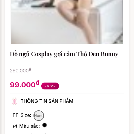
Đồ ngủ Cosplay gợi cảm Thỏ Đen Bunny
đ
290.000
đ
99.000
-66%
THÔNG TIN SẢN PHẨM
👯‍♀️ Size:
None
👭 Màu sắc: