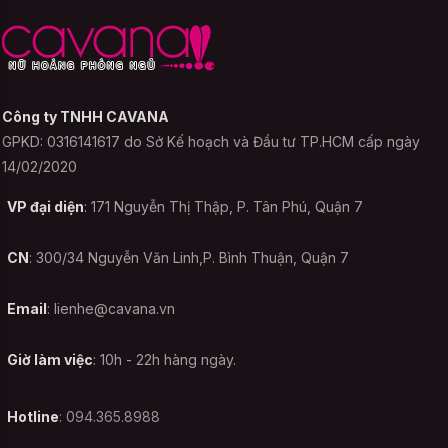
phục khác.
Phần lớn các sản phẩm đồ ngủ gợi
cảm không nên giặt bằng máy giặt
Công ty TNHH CAVANA
Để bảo quản sản phẩm Đồ ngủ Cosplay gợi
GPKD: 0316141617 do Sở Kế hoạch và Đầu tư TP.HCM cấp ngày
14/02/2020
cảm Thỏ Đen Bunny được bền màu, bạn
không nên giặt nó với máy giặt. Thông
VP đại diện
: 171 Nguyễn Thị Thập, P. Tân Phú, Quận 7
thường những sản phẩm này thường
mỏng, bằng chất liệu cotton, thun hoặc
CN
: 300/34 Nguyễn Văn Linh,P. Bình Thuận, Quận 7
thun lưới với mục đích thoáng mát, khiêu
gợi. Chính vì vậy, giặt tay với nước ấm
Email
:
lienhe@cavana.vn
chẳng những giúp cho sản phẩm bền màu
mà còn tránh được những sai sót không
Giờ làm việc
: 10h - 22h hàng ngày.
đáng có, giữ dáng sản phẩm và bền nhất
cho bạn.
Hotline
: 094.365.8988