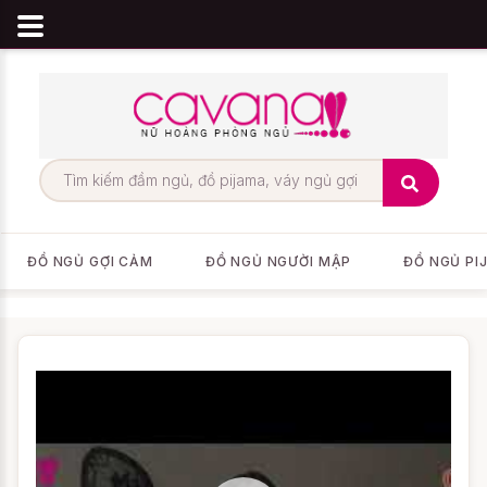
ĐỒ NGỦ GỢI CẢM
ĐỒ NGỦ NGƯỜI MẬP
ĐỒ NGỦ PI