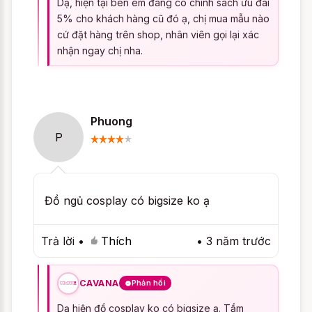
Dạ, hiện tại bên em đang có chính sách ưu đãi
vừa hư hỏng, cũng đủ khiến chàng chết
5% cho khách hàng cũ đó ạ, chị mua mẫu nào
mê, hâm nóng lại tình yêu đôi lứa.
cứ đặt hàng trên shop, nhân viên gọi lại xác
nhận ngay chị nha.
Và đêm nay hãy để chàng ngắm nhìn nàng
thỏ đáng yêu, tinh nghịch dụ dỗ chàng “thợ
săn” ngây thơ với
đồ Cosplay Sexy thỏ
đen Bunny
nàng nhé!
Phuong
P
Giúp nàng giữ
đồ
cosplay
gợi cảm
đẹp bền lâu
Đồ ngủ cosplay có bigsize ko ạ
Nếu bạn muốn đồng hành cùng
đồ
Cosplay Sexy thỏ đen Bunny
trong nhiều
Trả lời
•
Thích
•
3 năm trước
ngày nữa, hãy đảm bảo giặt và bảo quản
sản phẩm đúng cách nhé!
CAVANA
Phản hồi
Cần giặt
đồ Cosplay Sexy thỏ đen Bunny
Dạ hiện đồ cosplay ko có bigsize ạ. Tầm