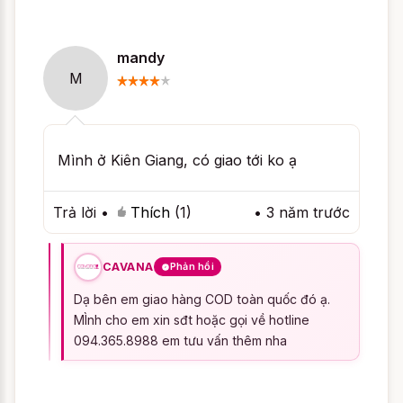
chọn ?
mandy
Rất tiếc, sản phẩm
M
Đồ ngủ Cosplay gợi
cảm Thỏ Đen Bunny
hiện
chỉ có duy nhất
một màu
nên bạn không thể lựa chọn màu
sắc khác, chúng tôi xin lỗi bạn vì trải
Mình ở Kiên Giang, có giao tới ko ạ
nghiệm không mong muốn này.
Trả lời
•
Thích
(1)
•
3 năm trước
Cách chọn size Đồ ngủ
Cosplay gợi cảm Thỏ Đen
CAVANA
Phản hồi
Bunny
Dạ bên em giao hàng COD toàn quốc đó ạ.
MÌnh cho em xin sđt hoặc gọi về hotline
Làm thế nào để chọn Đồ ngủ cosplay Thỏ
094.365.8988 em tưu vấn thêm nha
như Đồ ngủ Cosplay gợi cảm Thỏ Đen
Bunny vừa với cơ thể của bạn, để bạn hài
lòng khi nhận được sản phẩm chắc chắn là