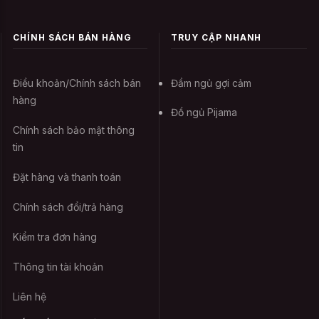
Không nên sử dụng chất tẩy rửa
mạnh
CHÍNH SÁCH BÁN HÀNG
TRUY CẬP NHANH
Với những sản phẩm như Đồ ngủ Cosplay
gợi cảm Thỏ Đen Bunny, là trang phục
Điều khoản/Chính sách bán
Đầm ngủ gợi cảm
mặc lên người bạn không nên dùng các
hàng
Đồ ngủ Pijama
hóa chất như thuốc tẩy để làm sạch bạn
Chính sách bảo mật thông
chỉ cần giặt nhẹ nhàng bằng bột giặt mà
tin
thôi. Nếu bạn dung chất tẩy rửa sẽ dễ gây
kích ứng da và không tốt cho chiếc trang
Đặt hàng và thanh toán
phục của mình. Để làm sạch bạn chỉ cần
Chính sách đổi/trả hàng
ngâm khoảng 10 phút như vậy các chất
bạn đã thoát ra rồi.
Kiểm tra đơn hàng
Thông tin tài khoản
Không phơi dưới ánh nắng trực tiếp
Liên hệ
Một lời khuyên nữa mà CAVANA muốn