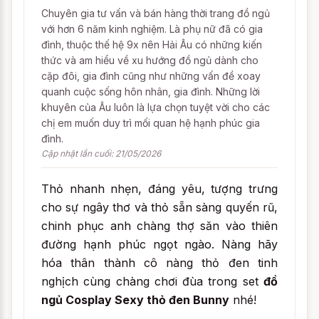
Chuyên gia tư vấn và bán hàng thời trang đồ ngủ
với hơn 6 năm kinh nghiệm. Là phụ nữ đã có gia
đình, thuộc thế hệ 9x nên Hải Âu có những kiến
thức và am hiểu về xu hướng đồ ngủ dành cho
cặp đôi, gia đình cũng như những vấn đề xoay
quanh cuộc sống hôn nhân, gia đình. Những lời
khuyên của Âu luôn là lựa chọn tuyệt vời cho các
chị em muốn duy trì mối quan hệ hạnh phúc gia
đình.
Cập nhật lần cuối: 21/05/2026
Thỏ nhanh nhẹn, đáng yêu, tượng trưng
cho sự ngây thơ và thỏ sẵn sàng quyến rũ,
chinh phục anh chàng thợ săn vào thiên
đường hạnh phúc ngọt ngào. Nàng hãy
hóa thân thành cô nàng thỏ đen tinh
nghịch cùng chàng chơi đùa trong set
đồ
ngủ Cosplay Sexy thỏ đen Bunny
nhé!