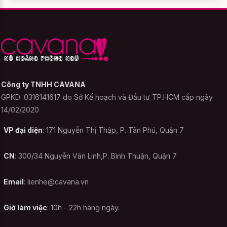
bạn có thể tham khảo:
Tùy vào từng loại chất liệu co giãn khác
nhau mà thông số có thể lệch từ 2cm -
Công ty TNHH CAVANA
4cm. Nhân viên sẽ gọi điện và giúp bạn tư
GPKD: 0316141617 do Sở Kế hoạch và Đầu tư TP.HCM cấp ngày
vấn size sau khi bạn đặt hàng. Vì vậy, bạn
14/02/2020
có thể được nhân viên tư vấn và hỗ trợ lựa
VP đại diện
: 171 Nguyễn Thị Thập, P. Tân Phú, Quận 7
chọn size sau khi đặt hàng. Bạn cứ yên
tâm nhé !
CN
: 300/34 Nguyễn Văn Linh,P. Bình Thuận, Quận 7
Bảo quản Đồ cosplay, hóa
Email
:
lienhe@cavana.vn
trang Y Tá Gọi Cảm như
thế nào ?
Giờ làm việc
: 10h - 22h hàng ngày.