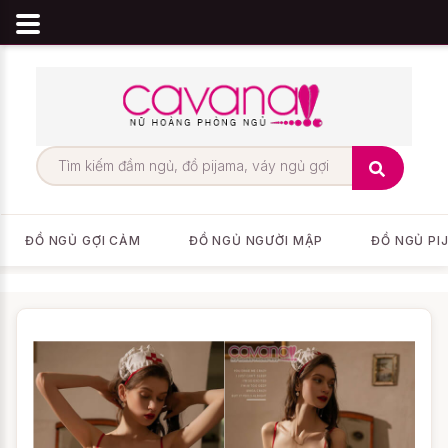
ĐỒ NGỦ GỢI CẢM
ĐỒ NGỦ NGƯỜI MẬP
ĐỒ NGỦ PI