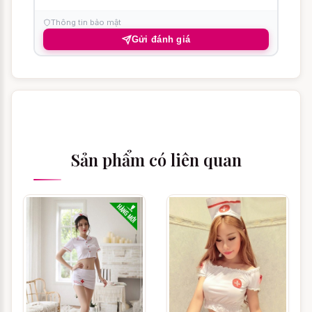
bắt buộc phải chia sẻ thông tin này cho đối
Thông tin bảo mật
tác.
Gửi đánh giá
Có những màu nào để
chọn ?
Rất tiếc, sản phẩm
Đồ cosplay, hóa trang Y
Tá Gọi Cảm
hiện
chỉ có duy nhất một màu
Sản phẩm có liên quan
nên bạn không thể lựa chọn màu sắc
khác, chúng tôi xin lỗi bạn vì trải nghiệm
không mong muốn này.
Cách chọn size Đồ
cosplay, hóa trang Y Tá
Gọi Cảm