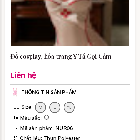
Đồ cosplay, hóa trang Y Tá Gọi Cảm
Liên hệ
THÔNG TIN SẢN PHẨM
👯‍♀️ Size:
M
L
XL
👭 Màu sắc:
📌 Mã sản phẩm:
NUR08
👗 Chất liệu: Thun Polyester