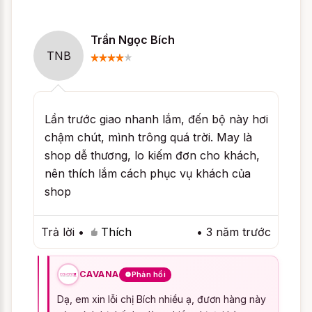
Rất tiếc, sản phẩm
Đồ ngủ Pijama phong
Trần Ngọc Bích
cánh Hàn Quốc Én Nhỏ
hiện
chỉ có duy
TNB
nhất một màu
nên bạn không thể lựa chọn
màu sắc khác, chúng tôi xin lỗi bạn vì trải
nghiệm không mong muốn này.
Lần trước giao nhanh lắm, đến bộ này hơi
chậm chút, mình trông quá trời. May là
Cách chọn size Đồ ngủ
shop dễ thương, lo kiếm đơn cho khách,
Pijama phong cánh Hàn
nên thích lắm cách phục vụ khách của
Quốc Én Nhỏ
shop
Làm thế nào để chọn Đồ ngủ Pijama nữ
Trả lời
•
Thích
•
3 năm trước
như Đồ ngủ Pijama phong cánh Hàn Quốc
Én Nhỏ vừa với cơ thể của bạn, để bạn hài
CAVANA
Phản hồi
lòng khi nhận được sản phẩm chắc chắn là
Dạ, em xin lỗi chị Bích nhiều ạ, đươn hàng này
điều bạn quan tâm đúng không? CAVANA