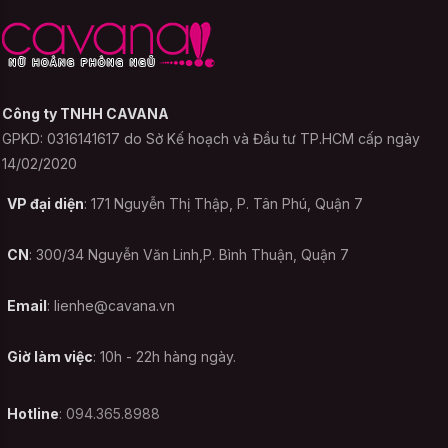
Với những sản phẩm như Đồ ngủ Pijama
phong cánh Hàn Quốc Én Nhỏ, là trang
phục mặc lên người bạn không nên dùng
Công ty TNHH CAVANA
các hóa chất như thuốc tẩy để làm sạch
GPKD: 0316141617 do Sở Kế hoạch và Đầu tư TP.HCM cấp ngày
bạn chỉ cần giặt nhẹ nhàng bằng bột giặt
14/02/2020
mà thôi. Nếu bạn dung chất tẩy rửa sẽ dễ
VP đại diện
: 171 Nguyễn Thị Thập, P. Tân Phú, Quận 7
gây kích ứng da và không tốt cho chiếc
trang phục của mình. Để làm sạch bạn chỉ
CN
: 300/34 Nguyễn Văn Linh,P. Bình Thuận, Quận 7
cần ngâm khoảng 10 phút như vậy các
chất bạn đã thoát ra rồi.
Email
:
lienhe@cavana.vn
Không phơi dưới ánh nắng trực tiếp
Giờ làm việc
: 10h - 22h hàng ngày.
Một lời khuyên nữa mà CAVANA muốn
Hotline
: 094.365.8988
dành cho bạn đó là không nên phơi Đồ