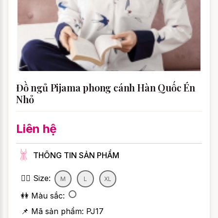
Đồ ngủ Pijama phong cánh Hàn Quốc Én
Nhỏ
Liên hệ
THÔNG TIN SẢN PHẨM
👯‍♀️ Size:
M
L
XL
👭 Màu sắc:
📌 Mã sản phẩm:
PJ17