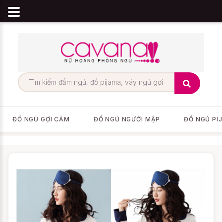
ĐỒ NGỦ GỢI CẢM
ĐỒ NGỦ NGƯỜI MẬP
ĐỒ NGỦ PI