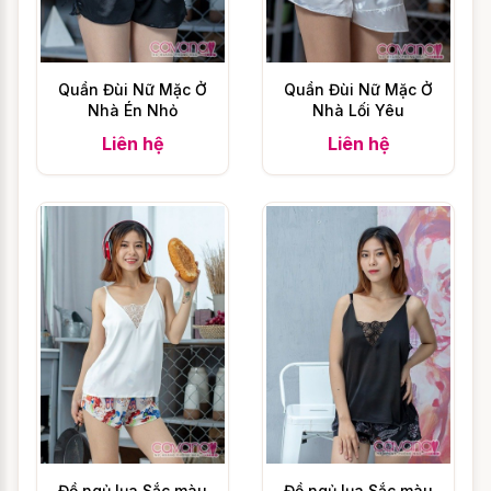
nhau mà thông số có thể lệch từ 2cm -
4cm. Nhân viên sẽ gọi điện và giúp bạn tư
vấn size sau khi bạn đặt hàng. Vì vậy, bạn
Quần Đùi Nữ Mặc Ở
Quần Đùi Nữ Mặc Ở
có thể được nhân viên tư vấn và hỗ trợ lựa
Nhà Én Nhỏ
Nhà Lối Yêu
chọn size sau khi đặt hàng. Bạn cứ yên
Liên hệ
Liên hệ
tâm nhé !
Bảo quản Đồ ngủ Pijama
phong cánh Hàn Quốc Én
Nhỏ như thế nào ?
Những bộ đồ ngủ, đồ cosplay, Đồ ngủ
Pijama nữ như Đồ ngủ Pijama phong cánh
Hàn Quốc Én Nhỏ sau khi mặc cần tránh
cho vào sọt quần áo bẩn hoặc tránh cho
thẳng vào lồng giặt trong thời gian đợi giặt.
Đồ ngủ lụa Sắc màu
Đồ ngủ lụa Sắc màu