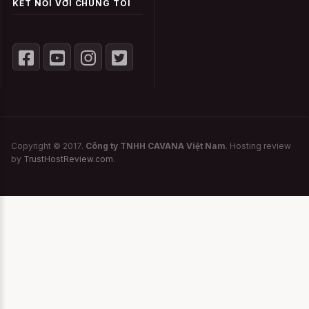
KẾT NỐI VỚI CHÚNG TÔI
Copyright © 2017.
Công ty TNHH CAVANA Việt Nam
. Hosting review
by
TrustHostReview.com
.