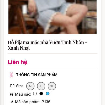
Đồ Pijama mặc nhà Vườn Tình Nhân -
Xanh Nhạt
Liên hệ
THÔNG TIN SẢN PHẨM
👯‍♀️ Size:
M
L
XL
👭 Màu sắc:
📌 Mã sản phẩm:
PJ36