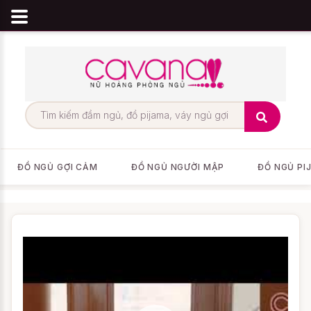
ĐỒ NGỦ GỢI CẢM
ĐỒ NGỦ NGƯỜI MẬP
ĐỒ NGỦ PI