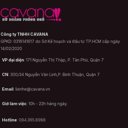
Cách chọn size này sẽ giúp bạn có một
sản phẩm như ý hơn và phù hợp tuyệt đối
với cơ thể của mình hơn. Tuy nhiên đại đa
số các sản phẩm được may theo form
Công ty TNHH CAVANA
chuẩn, nên chắc chắn có sự sai khác so
GPKD: 0316141617 do Sở Kế hoạch và Đầu tư TP.HCM cấp ngày
với số đo cơ thể của bạn và
không thể
14/02/2020
hoàn hảo từng chút một
. Do đó, bạn nên
tham khảo để tránh trường hợp không như
VP đại diện
: 171 Nguyễn Thị Thập, P. Tân Phú, Quận 7
ý..
CN
: 300/34 Nguyễn Văn Linh,P. Bình Thuận, Quận 7
Dưới đây là bảng tổng hợp giúp bạn lựa
chọn size theo số đo ba vòng của mình mà
Email
:
lienhe@cavana.vn
bạn có thể tham khảo:
Giờ làm việc
: 10h - 22h hàng ngày.
Hotline
: 094.365.8988
Tùy vào từng loại chất liệu co giãn khác