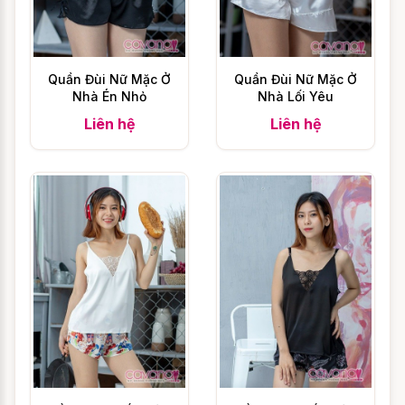
Tình Nhân - Xanh Nhạt. Nếu không thể tìm
thấy màu sắc ưng ý, chúng tôi xin lỗi bạn vì
chúng tôi chưa có sản phẩm có màu sắc
Quần Đùi Nữ Mặc Ở
Quần Đùi Nữ Mặc Ở
tương tự với mong muốn của bạn. Bạn
Nhà Én Nhỏ
Nhà Lối Yêu
đừng buồn và hãy thử lại với những màu
Liên hệ
Liên hệ
sắc khác nhé.
Cách chọn size Đồ Pijama
mặc nhà Vườn Tình Nhân -
Xanh Nhạt
Làm thế nào để chọn Đồ ngủ Pijama nữ
như Đồ Pijama mặc nhà Vườn Tình Nhân -
Xanh Nhạt vừa với cơ thể của bạn, để bạn
hài lòng khi nhận được sản phẩm chắc
chắn là điều bạn quan tâm đúng không?