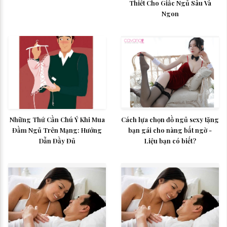
Thiết Cho Giấc Ngủ Sâu Và
Ngon
Những Thứ Cần Chú Ý Khi Mua
Cách lựa chọn đồ ngủ sexy tặng
Đầm Ngủ Trên Mạng: Hướng
bạn gái cho nàng bất ngờ -
Dẫn Đầy Đủ
Liệu bạn có biết?