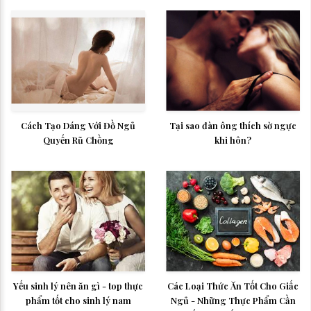
Cách Tạo Dáng Với Đồ Ngủ
Tại sao đàn ông thích sờ ngực
Quyến Rũ Chồng
khi hôn?
Yếu sinh lý nên ăn gì - top thực
Các Loại Thức Ăn Tốt Cho Giấc
phẩm tốt cho sinh lý nam
Ngủ - Những Thực Phẩm Cần