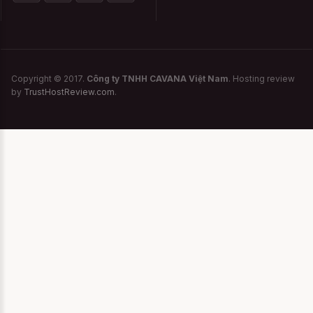
Copyright © 2017.
Công ty TNHH CAVANA Việt Nam
. Hosting review
by
TrustHostReview.com
.