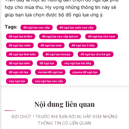
hợp cho mùa thu. Hy vọng những thông tin này sẽ
giúp bạn lựa chọn được bộ đồ ngủ lụa ưng ý.
Tags:
đồ ngủ lụa cao cấp
đồ ngủ lụa satin cao cấp
đồ ngủ lụa tơ tằm
đồ ngủ lụa cao cấp tphcm
đồ ngủ lụa cho nam
đồ ngủ lụa satin
đồ ngủ lụa nam
đồ ngủ lụa 2 dây
đồ ngủ lụa thái tuấn
đồ ngủ lụa mango
đồ ngủ lụa cho bé gái
đồ ngủ lụa latin
đồ ngủ lụa
váy ngủ lụa hai dây
đồ ngủ vải lụa
review đồ ngủ lụa
pijama đồ ngủ lụa
váy ngủ lụa
váy ngủ lụa cao cấp
Nội dung liên quan
ĐỢI CHÚT ! TRƯỚC KHI BẠN RỜI ĐI, HÃY XEM NHỮNG
THÔNG TIN CÓ LIÊN QUAN