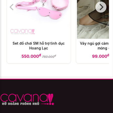
Set đồ chơi SM hỗ trợ tình dục
Váy ngủ gợi cảm T
Hoang Lạc
mỏng - 
đ
đ
550.000
99.000
đ
750.000
1