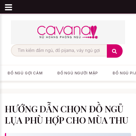
ĐỒ NGỦ GỢI CẢM
ĐỒ NGỦ NGƯỜI MẬP
ĐỒ NGỦ PI
HƯỚNG DẪN CHỌN ĐỒ NGỦ
LỤA PHÙ HỢP CHO MÙA THU