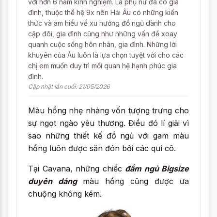
với hơn 6 năm kinh nghiệm. Là phụ nữ đã có gia
đình, thuộc thế hệ 9x nên Hải Âu có những kiến
thức và am hiểu về xu hướng đồ ngủ dành cho
cặp đôi, gia đình cũng như những vấn đề xoay
quanh cuộc sống hôn nhân, gia đình. Những lời
khuyên của Âu luôn là lựa chọn tuyệt vời cho các
chị em muốn duy trì mối quan hệ hạnh phúc gia
đình.
Cập nhật lần cuối: 21/05/2026
Màu hồng nhẹ nhàng vốn tượng trưng cho
sự ngọt ngào yêu thương. Điều đó lí giải vì
sao những thiết kế đồ ngủ với gam màu
hồng luôn được săn đón bởi các quí cô.
Tại Cavana, những chiếc
đầm ngủ Bigsize
duyên dáng
màu hồng cũng được ưa
chuộng không kém.