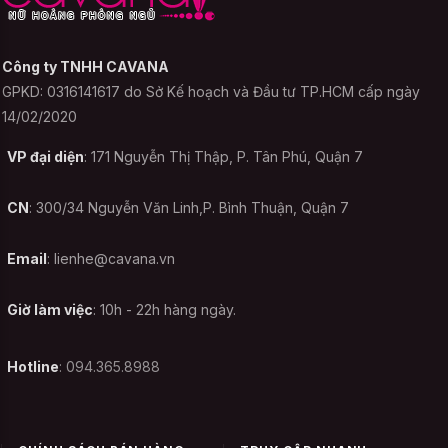
4cm. Nhân viên sẽ gọi điện và giúp bạn tư
vấn size sau khi bạn đặt hàng. Vì vậy, bạn
có thể được nhân viên tư vấn và hỗ trợ lựa
Công ty TNHH CAVANA
chọn size sau khi đặt hàng. Bạn cứ yên
GPKD: 0316141617 do Sở Kế hoạch và Đầu tư TP.HCM cấp ngày
tâm nhé !
14/02/2020
VP đại diện
: 171 Nguyễn Thị Thập, P. Tân Phú, Quận 7
Bảo quản Đầm ngủ Bigsize
Duyên Dáng - Hồng như
CN
: 300/34 Nguyễn Văn Linh,P. Bình Thuận, Quận 7
thế nào ?
Email
:
lienhe@cavana.vn
Những bộ đồ ngủ, đồ cosplay, Váy ngủ gợi
Giờ làm việc
: 10h - 22h hàng ngày.
cảm bigsize như Đầm ngủ Bigsize Duyên
Dáng - Hồng sau khi mặc cần tránh cho
vào sọt quần áo bẩn hoặc tránh cho thẳng
Hotline
: 094.365.8988
vào lồng giặt trong thời gian đợi giặt. Điều
này vô tình tạo ra môi trường thuận lợi cho
vi khẩu và nấm mốc phát triển, hình thành