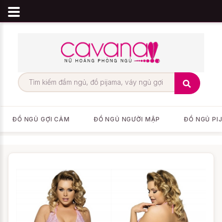
ĐỒ NGỦ GỢI CẢM
ĐỒ NGỦ NGƯỜI MẬP
ĐỒ NGỦ PI