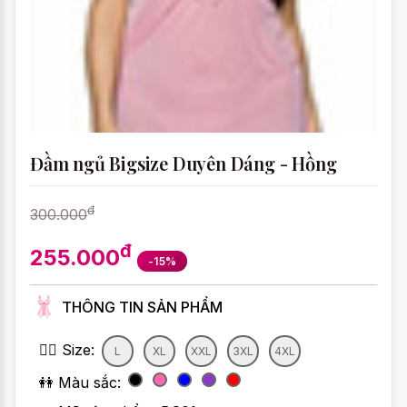
Đầm ngủ Bigsize Duyên Dáng - Hồng
đ
300.000
đ
255.000
-15%
THÔNG TIN SẢN PHẨM
👯‍♀️ Size:
L
XL
XXL
3XL
4XL
👭 Màu sắc: