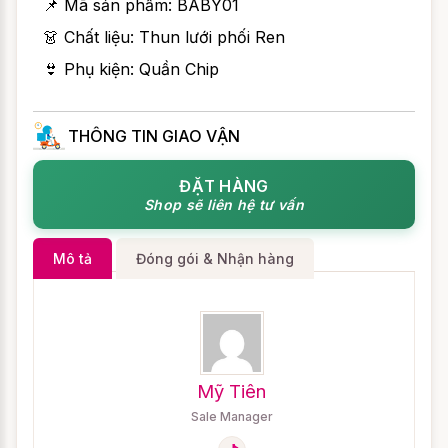
📌 Mã sản phẩm:
BABY01
👗 Chất liệu: Thun lưới phối Ren
👙 Phụ kiện: Quần Chip
THÔNG TIN GIAO VẬN
ĐẶT HÀNG
Shop sẽ liên hệ tư vấn
Mô tả
Đóng gói & Nhận hàng
Mỹ Tiên
Sale Manager