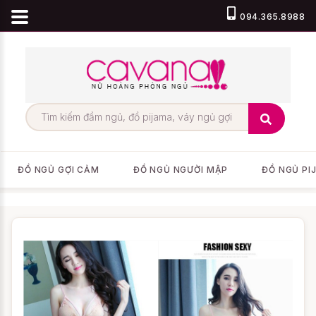
094.365.8988
ĐỒ NGỦ GỢI CẢM
ĐỒ NGỦ NGƯỜI MẬP
ĐỒ NGỦ PI