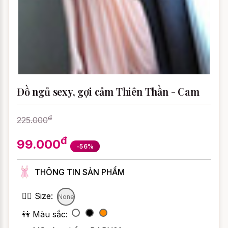
Đồ ngủ sexy, gợi cảm Thiên Thần - Cam
đ
225.000
đ
99.000
-56%
THÔNG TIN SẢN PHẨM
👯‍♀️ Size:
None
👭 Màu sắc: