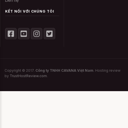
Liên hệ
chất như thuốc tẩy để làm sạch bạn chỉ
cần giặt nhẹ nhàng bằng bột giặt mà thôi.
KẾT NỐI VỚI CHÚNG TÔI
Nếu bạn dung chất tẩy rửa sẽ dễ gây kích
ứng da và không tốt cho chiếc trang phục
của mình. Để làm sạch bạn chỉ cần ngâm
khoảng 10 phút như vậy các chất bạn đã
thoát ra rồi.
Không phơi dưới ánh nắng trực tiếp
Copyright © 2017.
Công ty TNHH CAVANA Việt Nam
. Hosting review
by
TrustHostReview.com
.
Một lời khuyên nữa mà CAVANA muốn
dành cho bạn đó là không nên phơi Đồ
ngủ sexy, gợi cảm Thiên Thần - Cam dưới
ánh nắng trực tiếp, nhất là khi nắng gắt. Ở
nhiệt độ cao, váy ngủ sexy, đầm ngủ gợi
cảm, đồ ngủ khiêu gợi hay đồ cosplay rất
dễ bị bay màu và không bền. Hầu hết các