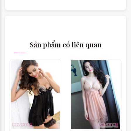
Cách 1: xác định size phù hợp theo
cân nặng và chiều cao
Phương pháp xác định size người mặc dựa
trên cân nặng và chiều cao là phương
pháp phổ biến nhất đối với sản phẩm Đồ
Sản phẩm có liên quan
ngủ phối ren như Váy ngủ gợi cảm Đôi
cánh tình yêu . Phương pháp này không
cho ra một kết quả tuyệt đối chính xác, tuy
nhiên vì đặc thù sản phẩm đồ ngủ là cần
thoải mái, thoáng mát để có giấc ngủ sâu
nên phương pháp đơn giản này lại tỏ ra
cực kỳ tiện dụng và phù hợp với đại đa số
khách hàng.
Dưới đây là bảng chọn size áo ngủ theo 2
chỉ số là cân nặng và chiều cao của
cavana, bạn có thể tham khảo để lựa chọn