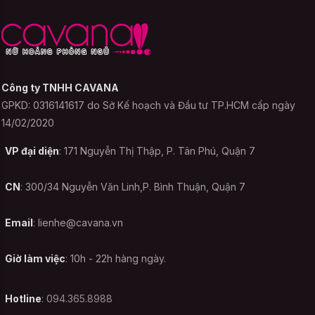
thoáng. Sự kết hợp cùng những chất liệu
khác có thể cho ra nhiều loại vải pha trộn
có tính chất khác nhau. Điều này không
những làm phong phú thêm chủng loại vải
Công ty TNHH CAVANA
mà còn góp phần giảm giá thành của
GPKD: 0316141617 do Sở Kế hoạch và Đầu tư TP.HCM cấp ngày
những mẫu lụa tơ tằm đắt đỏ. Đối với
14/02/2020
những loại vải này, bạn có thể giặt bằng
máy nhưng để cẩn thận cần cho vào túi
VP đại diện
: 171 Nguyễn Thị Thập, P. Tân Phú, Quận 7
giặt và sử dụng chế độ giặt nhẹ. Với cách
làm này, đồ ngủ bằng lụa sẽ giảm được nếp
CN
: 300/34 Nguyễn Văn Linh,P. Bình Thuận, Quận 7
nhăn cũng như không bị ảnh hưởng nhiều
khi cọ sát với những trang phục khác.
Email
:
lienhe@cavana.vn
Phần lớn các sản phẩm đồ ngủ gợi
Giờ làm việc
: 10h - 22h hàng ngày.
cảm không nên giặt bằng máy giặt
Hotline
: 094.365.8988
Để bảo quản sản phẩm Váy ngủ gợi cảm