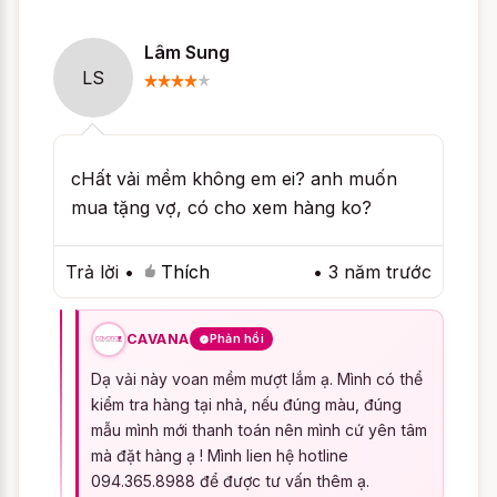
- Hãy giặt với dầu gội hoặc sữa tắm của
Lâm Sung
bạn để tránh bay màu.
LS
- Phơi bằng loại móc gỗ hoặc có bọc vải,
đừng dùng móc sắt có thể hỏng vải hoặc
móc nhựa làm bay màu sản phẩm.
cHất vải mềm không em ei? anh muốn
mua tặng vợ, có cho xem hàng ko?
- Khô rồi thì nhớ xếp gọn nơi thoáng mát
tránh ẩm móc nhé!
Trả lời
•
Thích
•
3 năm trước
LIÊN HỆ VỚI CAVANA ĐỂ CAVANA CHẮP
CÁNH TÌNH YÊU CHO BẠN NHÉ!
CAVANA
Phản hồi
Dạ vải này voan mềm mượt lắm ạ. Mình có thể
Có những màu nào để
kiểm tra hàng tại nhà, nếu đúng màu, đúng
chọn ?
mẫu mình mới thanh toán nên mình cứ yên tâm
mà đặt hàng ạ ! Mình lien hệ hotline
094.365.8988 để được tư vấn thêm ạ.
Rất tiếc, sản phẩm
Váy ngủ gợi cảm Đôi