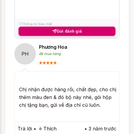
chàng luôn say đắm và không thê cưỡng
lại đươc sự hấp dẫn mà mong manh ấy.
Thông tin bảo mật
Gửi đánh giá
Phương Hoa
PH
đã mua hàng
Chị nhận được hàng rồi, chất đẹp, cho chị
thêm màu đen & đỏ bộ này nhé, gói hộp
chị tặng bạn, gửi về địa chỉ cũ luôn.
Trả lời
•
Thích
•
3 năm trước