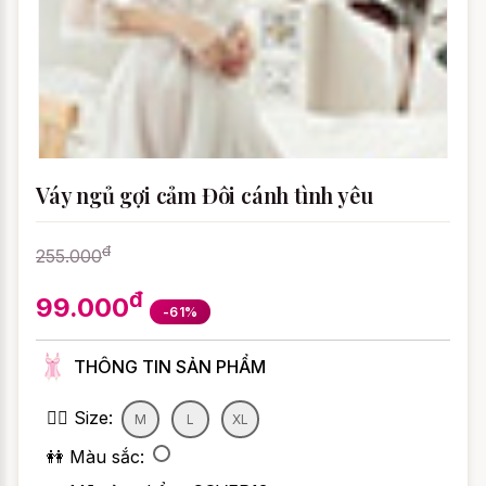
Váy ngủ gợi cảm Đôi cánh tình yêu
đ
255.000
đ
99.000
-61%
THÔNG TIN SẢN PHẨM
👯‍♀️ Size:
M
L
XL
👭 Màu sắc: