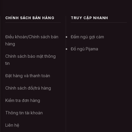
Đôi cánh tình yêu được bền màu, bạn
không nên giặt nó với máy giặt. Thông
CHÍNH SÁCH BÁN HÀNG
TRUY CẬP NHANH
thường những sản phẩm này thường
mỏng, bằng chất liệu cotton, thun hoặc
thun lưới với mục đích thoáng mát, khiêu
Điều khoản/Chính sách bán
Đầm ngủ gợi cảm
hàng
gợi. Chính vì vậy, giặt tay với nước ấm
Đồ ngủ Pijama
chẳng những giúp cho sản phẩm bền màu
Chính sách bảo mật thông
mà còn tránh được những sai sót không
tin
đáng có, giữ dáng sản phẩm và bền nhất
cho bạn.
Đặt hàng và thanh toán
Chính sách đổi/trả hàng
Không nên sử dụng chất tẩy rửa
mạnh
Kiểm tra đơn hàng
Thông tin tài khoản
Với những sản phẩm như Váy ngủ gợi cảm
Đôi cánh tình yêu , là trang phục mặc lên
Liên hệ
người bạn không nên dùng các hóa chất