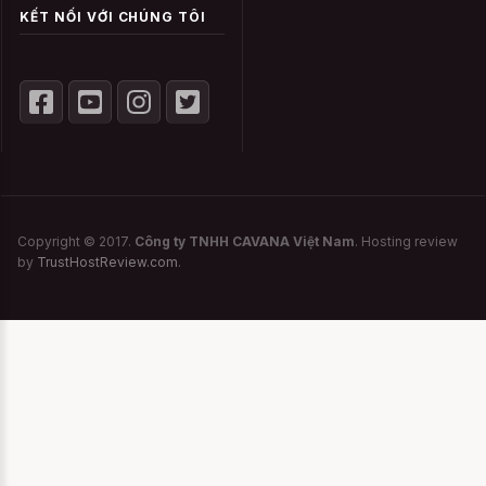
KẾT NỐI VỚI CHÚNG TÔI
như thuốc tẩy để làm sạch bạn chỉ cần giặt
nhẹ nhàng bằng bột giặt mà thôi. Nếu bạn
dung chất tẩy rửa sẽ dễ gây kích ứng da và
không tốt cho chiếc trang phục của mình.
Để làm sạch bạn chỉ cần ngâm khoảng 10
phút như vậy các chất bạn đã thoát ra rồi.
Không phơi dưới ánh nắng trực tiếp
Copyright © 2017.
Công ty TNHH CAVANA Việt Nam
. Hosting review
by
TrustHostReview.com
.
Một lời khuyên nữa mà CAVANA muốn
dành cho bạn đó là không nên phơi Váy
ngủ gợi cảm Đôi cánh tình yêu dưới ánh
nắng trực tiếp, nhất là khi nắng gắt. Ở nhiệt
độ cao, váy ngủ sexy, đầm ngủ gợi cảm, đồ
ngủ khiêu gợi hay đồ cosplay rất dễ bị bay
màu và không bền. Hầu hết các sản phẩm
này đều là chất liệu mỏng, nhẹ nên bạn chỉ