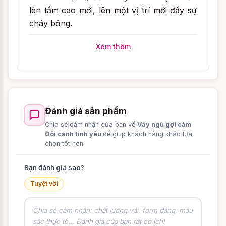
lên tầm cao mới, lên một vị trí mới đầy sự
cháy bỏng.
Xem thêm
THIẾT KẾ
1. Chất liệu
Vải voan hơi mỏng, có độ mềm rũ tự nhiên,
Đánh giá sản phẩm
vì tính chất mỏng nhẹ của vải voan mà
Chia sẻ cảm nhận của bạn về
Váy ngủ gợi cảm
Đôi cánh tình yêu
để giúp khách hàng khác lựa
người mặc vải voan thật thoải mái, mềm
chọn tốt hơn
mại, mát mẻ mà cũng không kém phần nữ
tính.
Bạn đánh giá sao?
Vải voan là loại vải bay bổng, nhẹ nhàng
Tuyệt vời
và quyến rũ ,vải voan như một sự tượng
trưng cho sự mềm mại, quyến rũ, duyên
dáng và dịu dàng của các nàng khiến các