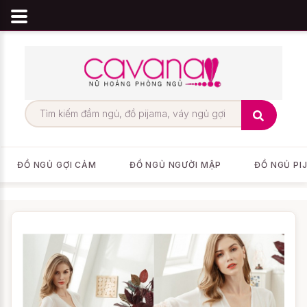
ĐỒ NGỦ GỢI CẢM
ĐỒ NGỦ NGƯỜI MẬP
ĐỒ NGỦ PI