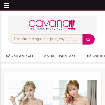
ĐỒ NGỦ GỢI CẢM
ĐỒ NGỦ NGƯỜI MẬP
ĐỒ NGỦ PI