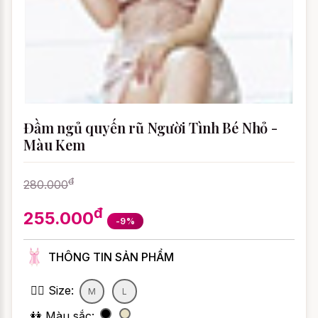
Đầm ngủ quyến rũ Người Tình Bé Nhỏ -
Màu Kem
đ
280.000
đ
255.000
-9%
THÔNG TIN SẢN PHẨM
👯‍♀️ Size:
M
L
👭 Màu sắc: