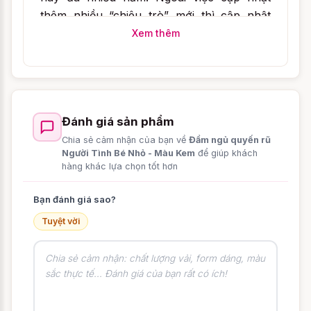
thêm nhiều “chiêu trò” mới thì cập nhật
thường xuyên các bộ
váy ngủ
sexy cũng
Xem thêm
khiến bạn luôn tươi mới trong mắt chàng
đấy.
Đánh giá sản phẩm
Chia sẻ cảm nhận của bạn về
Đầm ngủ quyến rũ
Người Tình Bé Nhỏ - Màu Kem
để giúp khách
hàng khác lựa chọn tốt hơn
Bạn đánh giá sao?
Tuyệt vời