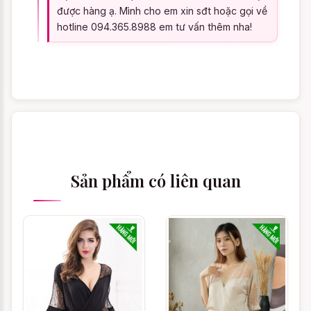
được hàng ạ. Mình cho em xin sđt hoặc gọi về
có thể copy mã sản phẩm và dán vào ô tìm
hotline 094.365.8988 em tư vấn thêm nha!
kiếm trên trang web, bạn có thể tìm thêm
các màu sắc khác có cùng kiểu dáng với
Đầm ngủ quyến rũ Người Tình Bé Nhỏ -
Màu Kem. Nếu không thể tìm thấy màu sắc
ưng ý, chúng tôi xin lỗi bạn vì chúng tôi
chưa có sản phẩm có màu sắc tương tự với
mong muốn của bạn. Bạn đừng buồn và
hãy thử lại với những màu sắc khác nhé.
Sản phẩm có liên quan
Cách chọn size Đầm ngủ
quyến rũ Người Tình Bé
Nhỏ - Màu Kem
Làm thế nào để chọn Đồ ngủ phối ren như
Đầm ngủ quyến rũ Người Tình Bé Nhỏ -