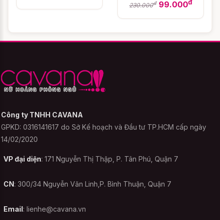
đ
99.000
đ
230.000
Tùy vào từng loại chất liệu co giãn khác
nhau mà thông số có thể lệch từ 2cm -
4cm. Nhân viên sẽ gọi điện và giúp bạn tư
vấn size sau khi bạn đặt hàng. Vì vậy, bạn
có thể được nhân viên tư vấn và hỗ trợ lựa
chọn size sau khi đặt hàng. Bạn cứ yên
tâm nhé !
Công ty TNHH CAVANA
GPKD: 0316141617 do Sở Kế hoạch và Đầu tư TP.HCM cấp ngày
Bảo quản Đầm ngủ quyến
14/02/2020
rũ Người Tình Bé Nhỏ -
VP đại diện
: 171 Nguyễn Thị Thập, P. Tân Phú, Quận 7
Màu Kem như thế nào ?
CN
: 300/34 Nguyễn Văn Linh,P. Bình Thuận, Quận 7
Những bộ đồ ngủ, đồ cosplay, Đồ ngủ phối
Email
:
lienhe@cavana.vn
ren như Đầm ngủ quyến rũ Người Tình Bé