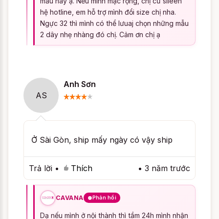
mẫu này ạ. Nếu mình mặc rộng, chị cư slieen
cẩn thận khi giặt đồ ngủ có chất liệu ren để
hệ hotline, em hỗ trợ mình đổi size chị nha.
Ngực 32 thì mình có thể lưuaj chọn những mẫu
bảo quản đồ ngủ được lâu. Nếu bạn giặt
2 dây nhẹ nhàng đó chị. Cảm ơn chị ạ
bằng máy giặt, nên để bộ đồ ngủ trong túi
giặt riêng, tránh giặt chung với quần áo có
màu để tránh bị lan màu nhé.
Nếu cần tư vấn thêm về sản phẩm, vui
Anh Sơn
AS
lòng liên hệ chúng tôi để được hỗ trợ tư
vấn và giao hàng tận nơi.
Có những màu nào để
Ở Sài Gòn, ship mấy ngày có vậy ship
chọn ?
Trả lời
•
Thích
•
3 năm trước
Ngoài
Đầm ngủ quyến rũ Người Tình Bé
Nhỏ - Màu Kem
, bạn còn có thể lựa chọn
CAVANA
Phản hồi
những màu sắc khác như
Đầm ngủ quyến
Dạ nếu mình ở nội thành thì tầm 24h mình nhận
rũ Người Tình Bé Nhỏ - Đen
, ... Hoặc bạn