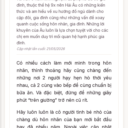
đình, thuộc thế hệ 9x nên Hải Âu có những kiến
thức và am hiểu về xu hướng đồ ngủ dành cho
cặp đôi, gia đình cũng như những vấn đề xoay
quanh cuộc sống hôn nhân, gia đình. Những lời
khuyên của Âu luôn là lựa chọn tuyệt vời cho các
chị em muốn duy trì mối quan hệ hạnh phúc gia
đình.
Cập nhật lần cuối: 21/05/2026
Có nhiều cách làm mới mình trong hôn
nhân, thỉnh thoảng hãy cũng chàng đến
những nơi 2 người hạy hẹn hò thời yêu
nhau, cả 2 cùng vào bếp để cùng chuẩn bị
bữa ăn. Và đặc biệt, đừng để những giây
phút “trên giường” trở nên cũ rít.
Hãy luôn luôn là cô người tình bé nhỏ của
chàng dù hôn nhân của bạn mới bắt đầu
hay đã nhiều năm. Ngoài việc cập nhật